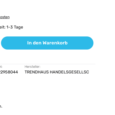
kosten
eit: 1-3 Tage
ib den gewünschten Wert ein oder benutz
In den Warenkorb
N:
Hersteller:
22958044
TRENDHAUS HANDELSGESELLSC
n.