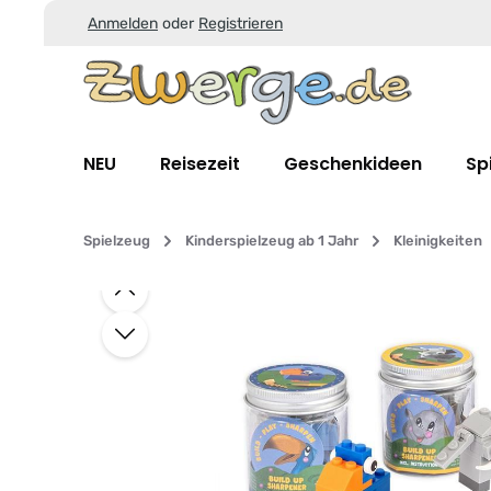
Anmelden
oder
Registrieren
Zum Hauptinhalt springen
Zur Suche springen
Zur Hauptnavigation springen
NEU
Reisezeit
Geschenkideen
Sp
Spielzeug
Kinderspielzeug ab 1 Jahr
Kleinigkeiten
Bildergalerie überspringen