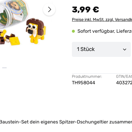
3,99 €
Preise inkl. MwSt. zzgl. Versand
Sofort verfügbar, Lieferz
Produkt Anzahl: G
Produktnummer:
GTIN/EA
TH958044
40327
i-Baustein-Set dein eigenes Spitzer-Dschungeltier zusamme