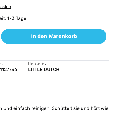
kosten
eit: 1-3 Tage
ib den gewünschten Wert ein oder benutz
In den Warenkorb
N:
Hersteller:
1127736
LITTLE DUTCH
en und einfach reinigen. Schüttelt sie und hört wie