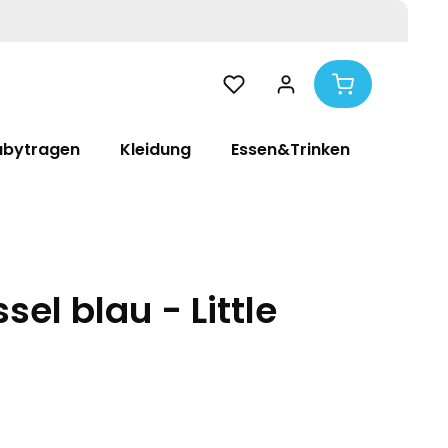
abytragen
Kleidung
Essen&Trinken
Pflege
el blau - Little