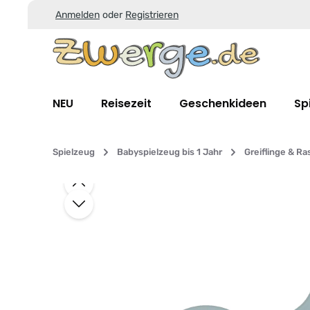
Anmelden
oder
Registrieren
Zum Hauptinhalt springen
Zur Suche springen
Zur Hauptnavigation springen
NEU
Reisezeit
Geschenkideen
Sp
Spielzeug
Babyspielzeug bis 1 Jahr
Greiflinge & Ra
Bildergalerie überspringen