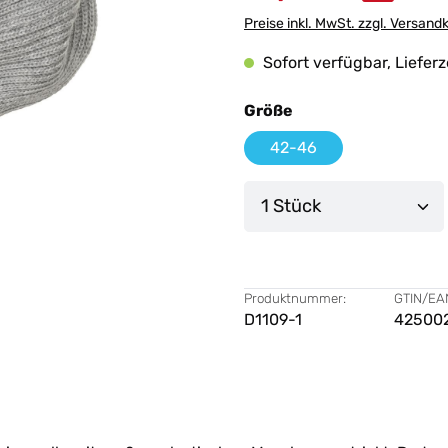
Preise inkl. MwSt. zzgl. Versand
Sofort verfügbar, Lieferz
auswählen
Größe
42-46
Produkt Anzahl: G
Produktnummer:
GTIN/EA
D1109-1
42500