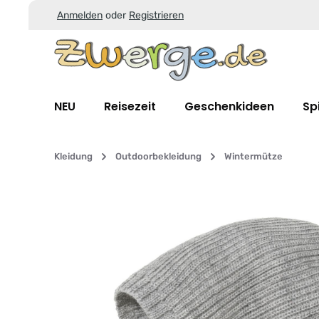
Anmelden
oder
Registrieren
Zum Hauptinhalt springen
Zur Suche springen
Zur Hauptnavigation springen
NEU
Reisezeit
Geschenkideen
Sp
Kleidung
Outdoorbekleidung
Wintermütze
Bildergalerie überspringen