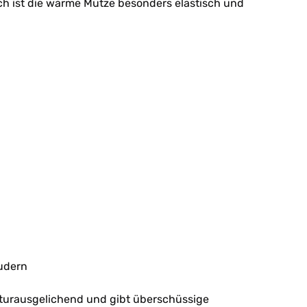
rch ist die warme Mütze besonders elastisch und
udern
eraturausgelichend und gibt überschüssige