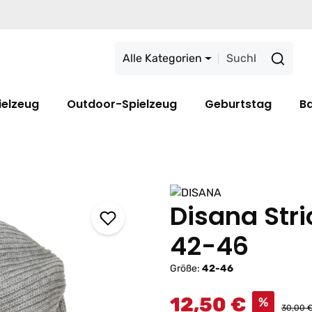
Alle Kategorien
ielzeug
Outdoor-Spielzeug
Geburtstag
B
Disana Str
42-46
Größe:
42-46
12,50 €
%
30,00 