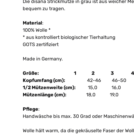
Die disana Strickmütze in grau ist aus weicher M
bequem zu tragen.
Material
:
100% Wolle *
* aus kontrolliert biologischer Tierhaltung
GOTS zertifiziert
Made in Germany.
Größe: 1 2 3 
Kopfumfang (cm):
42-46 46-50 5
1/2 Mützenweite (cm):
15,0 16,0 1
Mützenlänge (cm):
18,0 19,0 21
Pflege
:
Handwäsche bis max. 30 Grad oder Maschinenwä
Wolle hält warm, da die gekräuselte Faser der Wol