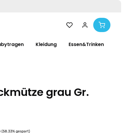
abytragen
Kleidung
Essen&Trinken
Pflege
ickmütze grau Gr.
€
(58.33% gespart)