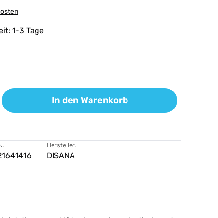
kosten
eit: 1-3 Tage
ib den gewünschten Wert ein oder benutz
In den Warenkorb
N:
Hersteller:
21641416
DISANA