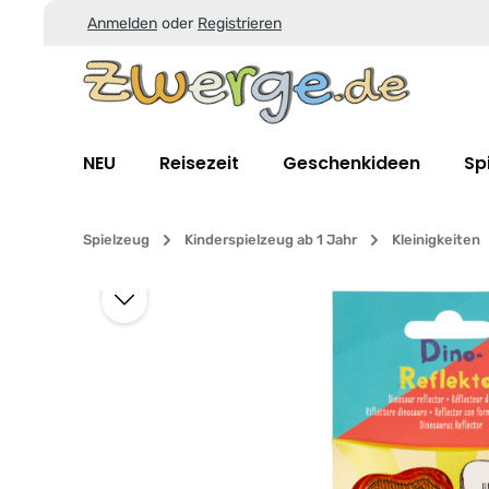
Anmelden
oder
Registrieren
Zum Hauptinhalt springen
Zur Suche springen
Zur Hauptnavigation springen
NEU
Reisezeit
Geschenkideen
Sp
Spielzeug
Kinderspielzeug ab 1 Jahr
Kleinigkeiten
Bildergalerie überspringen