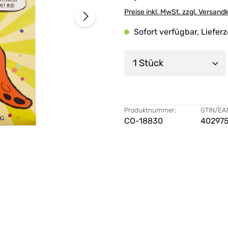
Preise inkl. MwSt. zzgl. Versand
Sofort verfügbar, Lieferz
Produkt Anzahl: G
Produktnummer:
GTIN/EA
CO-18830
40297