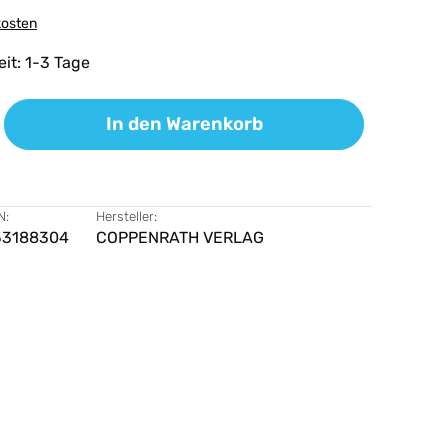
kosten
eit: 1-3 Tage
ib den gewünschten Wert ein oder benutz
In den Warenkorb
N:
Hersteller:
53188304
COPPENRATH VERLAG