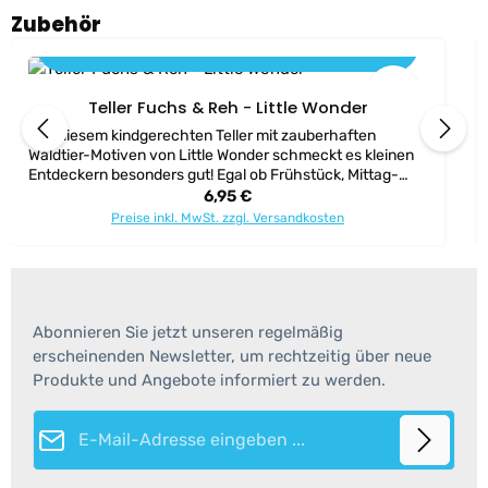
Produktgalerie überspringen
Zubehör
In den Warenkorb
Teller Fuchs & Reh - Little Wonder
Von diesem kindgerechten Teller mit zauberhaften
Waldtier-Motiven von Little Wonder schmeckt es kleinen
Entdeckern besonders gut! Egal ob Frühstück, Mittag-
oder Abendessen, mit dem kleinen Reh und Fuchs macht
Regulärer Preis:
6,95 €
das Essen richtig Spaß. Das gefällt auch den Eltern: Der
Preise inkl. MwSt. zzgl. Versandkosten
leichte Teller wurde klimaneutral aus bruchsicherem
Polypropylen in Deutschland gefertigt, ist
spülmaschinen- und mikrowellengeeignet, BPA-frei und
eignet sich somit ideal als erstes Geschirr für die
Kleinsten. Altersempfehlung: ab 6 Monaten Maße: Ø ca.
20,5 cm Material: aus Kunststoff, BPA frei
Abonnieren Sie jetzt unseren regelmäßig
erscheinenden Newsletter, um rechtzeitig über neue
Produkte und Angebote informiert zu werden.
E-Mail-Adresse*