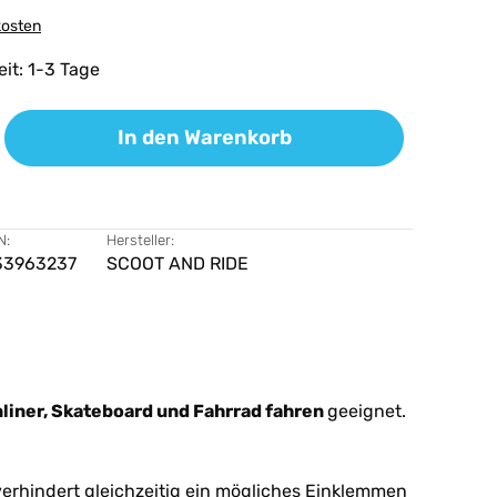
kosten
eit: 1-3 Tage
ib den gewünschten Wert ein oder benutz
In den Warenkorb
N:
Hersteller:
33963237
SCOOT AND RIDE
Inliner, Skateboard und Fahrrad fahren
geeignet.
erhindert gleichzeitig ein mögliches Einklemmen