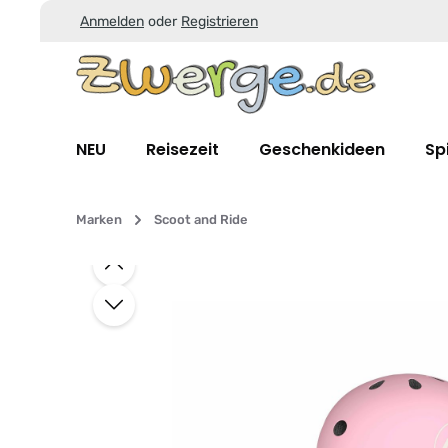
Anmelden
oder
Registrieren
Zum Hauptinhalt springen
Zur Suche springen
Zur Hauptnavigation springen
NEU
Reisezeit
Geschenkideen
Sp
Marken
Scoot and Ride
Bildergalerie überspringen