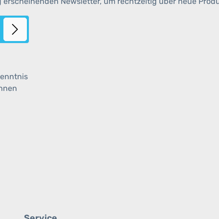
g erscheinenden Newsletter, um rechtzeitig über neue Prod
enntnis
ihnen
Service