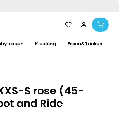
abytragen
Kleidung
Essen&Trinken
Pflege
XXS-S rose (45-
oot and Ride