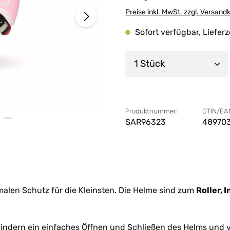
Preise inkl. MwSt. zzgl. Versand
Sofort verfügbar, Lieferz
Produkt Anzahl: G
Produktnummer:
GTIN/EA
SAR96323
48970
malen Schutz für die Kleinsten. Die Helme sind zum
Roller, 
indern ein einfaches Öffnen und Schließen des Helms und v