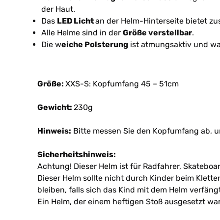
der Haut.
Das
LED Licht
an der Helm-Hinterseite bietet zus
Alle Helme sind in der
Größe verstellbar
.
Die w
eiche Polsterung
ist atmungsaktiv und w
Größe:
XXS-S: Kopfumfang 45 – 51cm
Gewicht:
230g
Hinweis:
Bitte messen Sie den Kopfumfang ab, um
Sicherheitshinweis:
Achtung! Dieser Helm ist für Radfahrer, Skateboa
Dieser Helm sollte nicht durch Kinder beim Klett
bleiben, falls sich das Kind mit dem Helm verfängt
Ein Helm, der einem heftigen Stoß ausgesetzt war